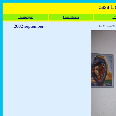
casa L
Thuispagina
Foto-albums
Ro
2002 september
Foto: 20 van 39