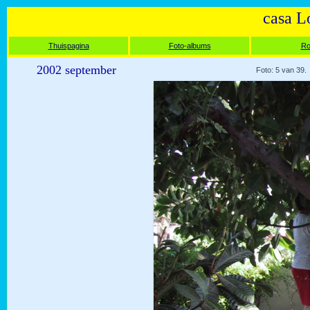
casa L
Thuispagina
Foto-albums
Ro
2002 september
Foto: 5 van 39.