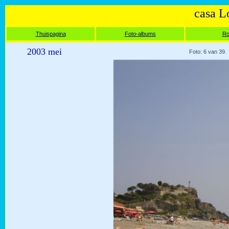
casa L
Thuispagina
Foto-albums
Ro
2003 mei
Foto: 6 van 39.