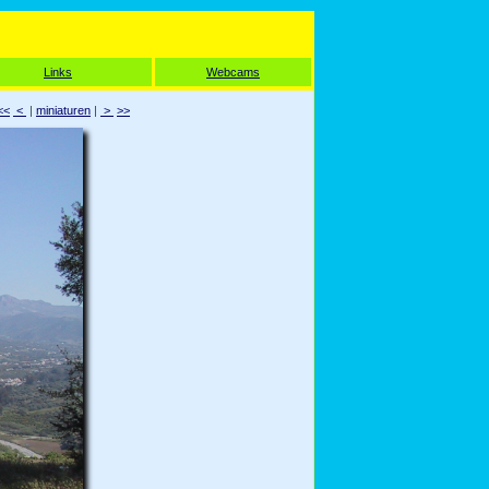
Links
Webcams
<<
<
|
miniaturen
|
>
>>