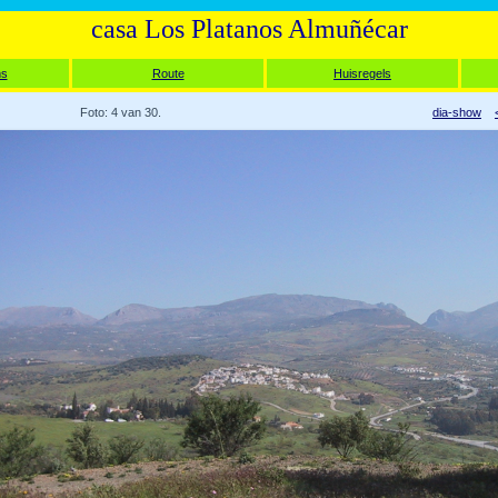
casa Los Platanos Almuñécar
ms
Route
Huisregels
Foto: 4 van 30.
dia-show