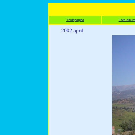
Thuispagina
Foto-albu
2002 april