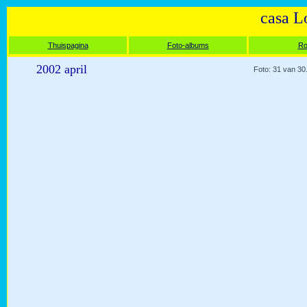
casa L
Thuispagina
Foto-albums
Ro
2002 april
Foto: 31 van 30