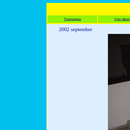
Thuispagina
Foto-albu
2002 september