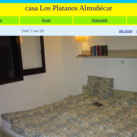
casa Los Platanos Almuñécar
ms
Route
Huisregels
Foto: 7 van 39.
dia-show