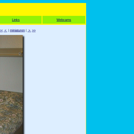
Links
Webcams
<<
<
|
miniaturen
|
>
>>