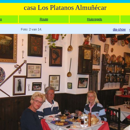
casa Los Platanos Almuñécar
ms
Route
Huisregels
Foto: 2 van 14.
dia-show