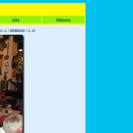
Links
Webcams
<<
<
|
miniaturen
|
>
>>