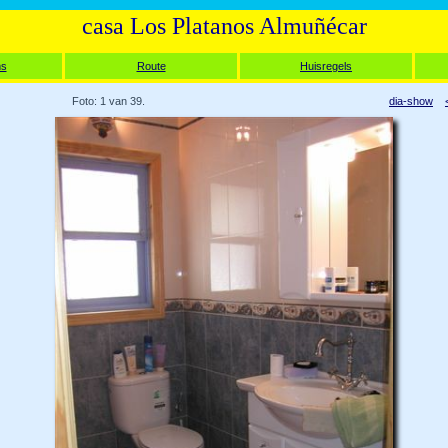
casa Los Platanos Almuñécar
ms
Route
Huisregels
Foto: 1 van 39.
dia-show