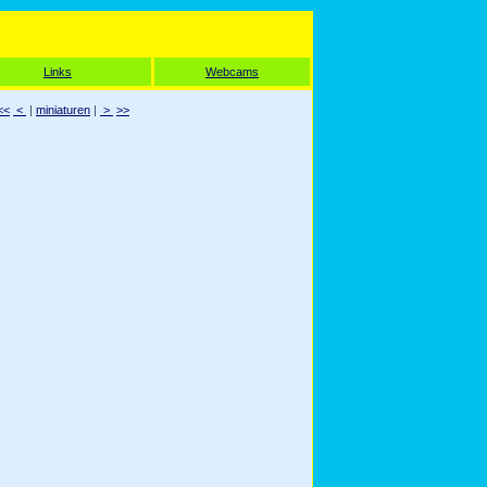
Links
Webcams
<<
<
|
miniaturen
|
>
>>