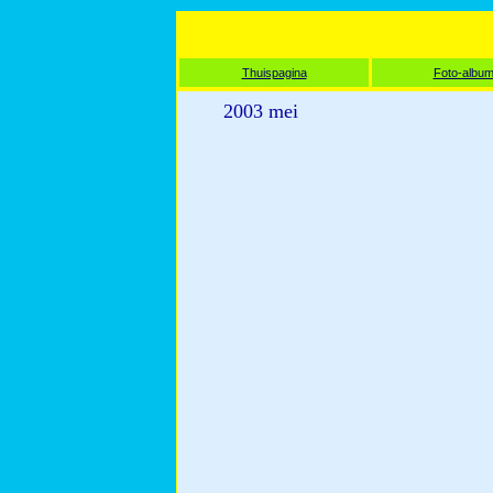
Thuispagina
Foto-albu
2003 mei