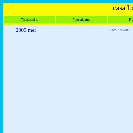
casa L
Thuispagina
Foto-albums
Ro
2005 mei
Foto: 19 van 18