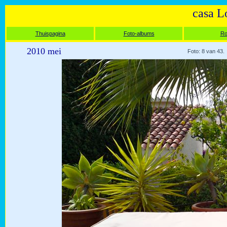
casa L
Thuispagina
Foto-albums
Ro
2010 mei
Foto: 8 van 43.