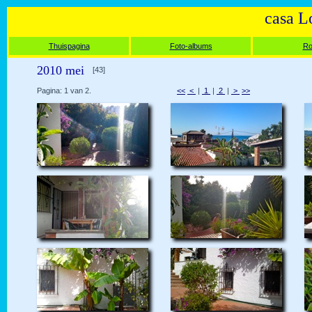
casa L
Thuispagina
Foto-albums
Ro
2010 mei
[43]
Pagina: 1 van 2.
<<
<
|
1
|
2
|
>
>>