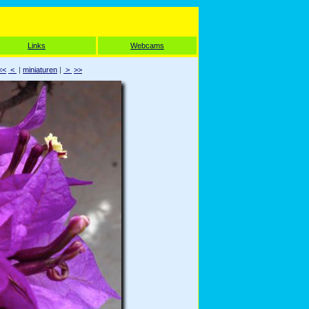
Links
Webcams
<<
<
|
miniaturen
|
>
>>