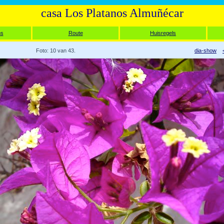
casa Los Platanos Almuñécar
ms
Route
Huisregels
Foto: 10 van 43.
dia-show