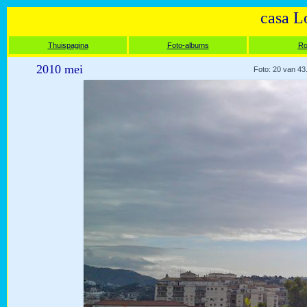
casa L
Thuispagina
Foto-albums
Ro
2010 mei
Foto: 20 van 43