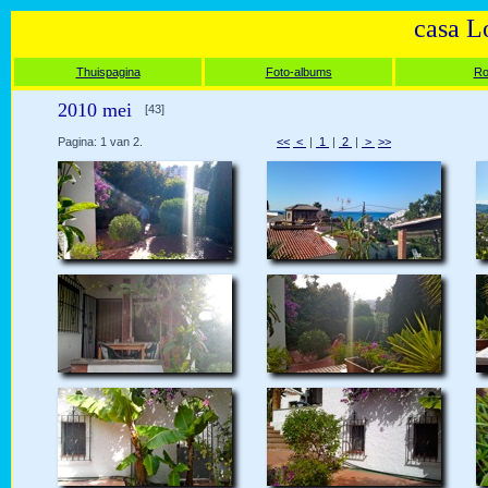
casa L
Thuispagina
Foto-albums
Ro
2010 mei
[43]
Pagina: 1 van 2.
<<
<
|
1
|
2
|
>
>>