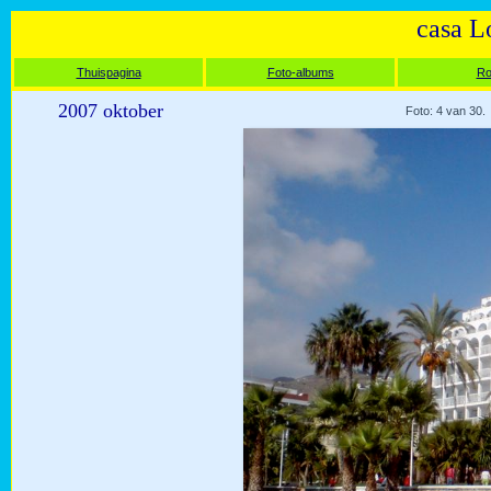
casa L
Thuispagina
Foto-albums
Ro
2007 oktober
Foto: 4 van 30.