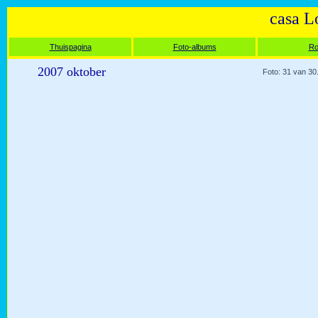
casa L
Thuispagina
Foto-albums
Ro
2007 oktober
Foto: 31 van 30