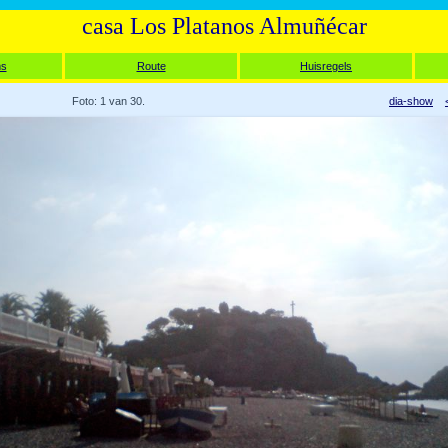
casa Los Platanos Almuñécar
ms
Route
Huisregels
Foto: 1 van 30.
dia-show