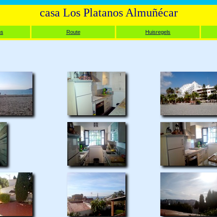
casa Los Platanos Almuñécar
ms
Route
Huisregels